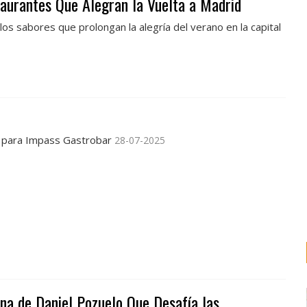
taurantes Que Alegran la Vuelta a Madrid
 los sabores que prolongan la alegría del verano en la capital
ez para Impass Gastrobar
28-07-2025
ina de Daniel Pozuelo Que Desafía las