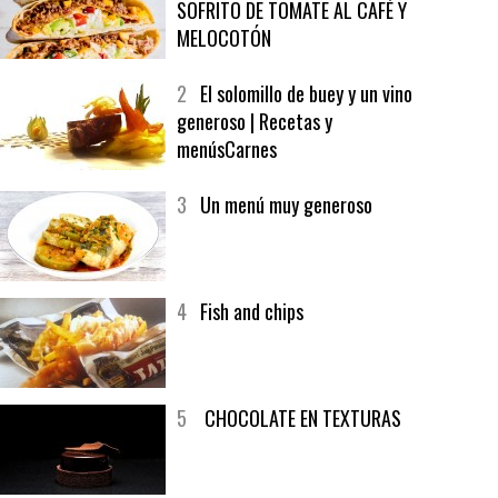
1
CRUNCH WRAP SUPREME CON
SOFRITO DE TOMATE AL CAFÉ Y
MELOCOTÓN
2
El solomillo de buey y un vino
generoso | Recetas y
menúsCarnes
3
Un menú muy generoso
4
Fish and chips