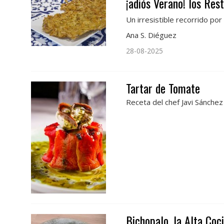
¡adiós Verano! los Res
Un irresistible recorrido por
Ana S. Diéguez
28-08-2025
Tartar de Tomate
Receta del chef Javi Sánch
Bichopalo, la Alta Coc