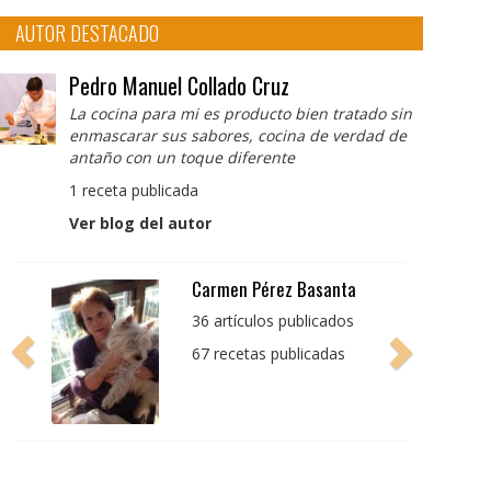
AUTOR DESTACADO
Pedro Manuel Collado Cruz
La cocina para mi es producto bien tratado sin
enmascarar sus sabores, cocina de verdad de
antaño con un toque diferente
1 receta publicada
Ver blog del autor
Pedro Manuel Collado
Cruz
La cocina para mi es
producto bien tratado
sin enmascarar sus
sabores, cocina de
verdad de antaño con
un toque diferente
1 receta publicada