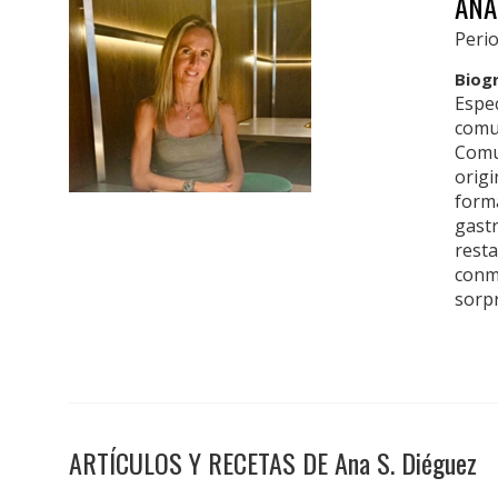
ANA
Perio
Biog
Espec
comu
Comu
origi
forma
gast
rest
conmi
sorpr
ARTÍCULOS Y RECETAS DE Ana S. Diéguez