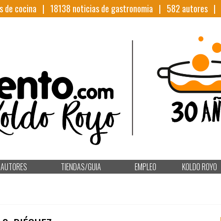
s de cocina |
18138
noticias de gastronomia |
582
autores 
AUTORES
TIENDAS/GUIA
EMPLEO
KOLDO ROYO