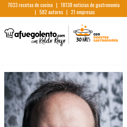
7033
recetas de cocina |
18138
noticias de gastronomia
|
582
autores |
21
empresas