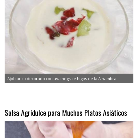
Ajoblanco decorado con uva negra e higos de la Alhambra
Salsa Agridulce para Muchos Platos Asiáticos