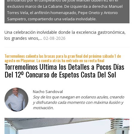
exclusivo marco de La Cabane. De izquierda a derecha: Manuel
Torres Vela, el anfitrión homenajeado, Pepe Oneto y Antonio
Sampietro, compartiendo una velada inolvidable.
Una celebración inolvidable donde la excelencia gastronómica,
los grandes vinos,...
02-08-2026
Torremolinos calienta las brasas para la gran final del próximo sábado 1 de
agosto en Playamar. La cuenta atrás ha entrado en su recta final
Torremolinos Ultima los Detalles a Pocos Días
Del 12º Concurso de Espetos Costa Del Sol
Nacho Sandoval
Soy de los que navegan en océanos azules, creando
y disfrutando cada momento con máxima ilusión y
motivación.