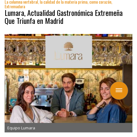
La columna vertebral, la calidad de la materia prima, como corazón,
Extremadura
Lumara, Actualidad Gastronómica Extremeña
Que Triunfa en Madrid
Toggle
navigation
Equipo Lumara