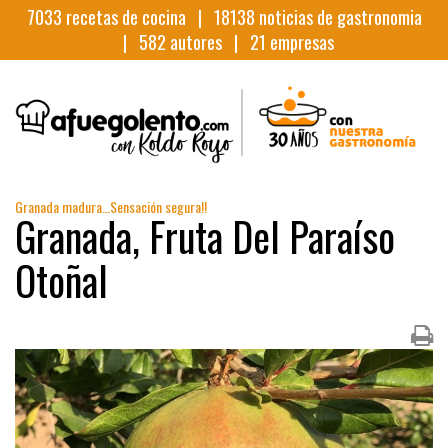
7033
recetas de cocina |
18138
noticias de gastronomia
|
582
autores |
21
empresas
Granada madura…Sensación segura!!
Granada, Fruta Del Paraíso
Otoñal