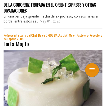
DE LA CODORNIZ TRUFADA EN EL ORIENT EXPRESS Y OTRAS
DIVAGACIONES
En una bandeja grande, hecha de ex profeso, con sus rieles al
borde, entre éstos se...
May 01, 2020
Refrescante tarta del Chef Dulce ORIOL BALAGUER, Mejor Pastelero-Repostero
de España 2008
Tarta Mojito
Toggle
navigation