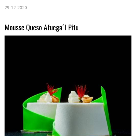
29-12-2020
Mousse Queso Afuega´l Pitu