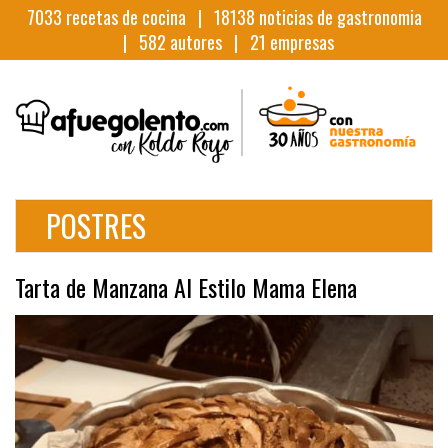
7033
recetas de cocina |
18138
noticias de gastronomia
|
582
autores |
21
empresas
POSTRES
Tarta de Manzana Al Estilo Mama Elena