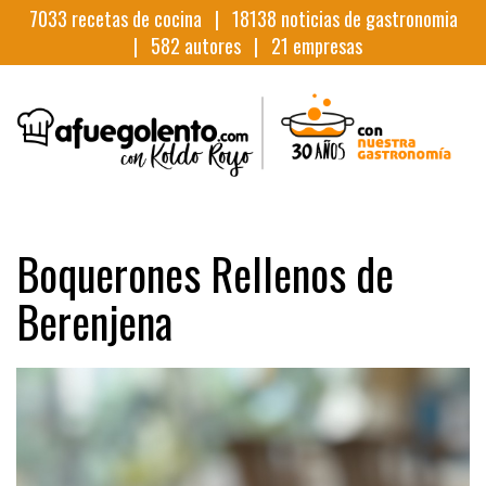
7033
recetas de cocina |
18138
noticias de gastronomia
|
582
autores |
21
empresas
Boquerones Rellenos de
Berenjena