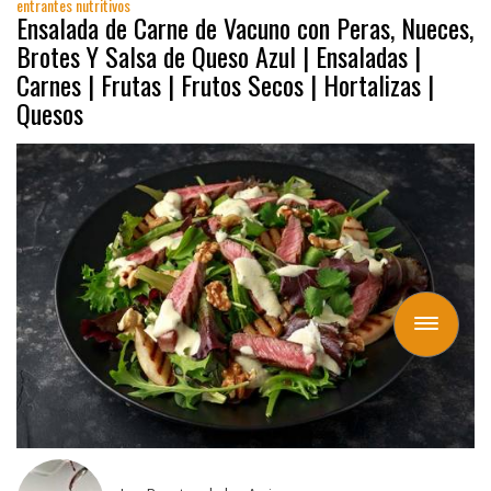
entrantes nutritivos
Ensalada de Carne de Vacuno con Peras, Nueces,
Brotes Y Salsa de Queso Azul | Ensaladas |
Carnes | Frutas | Frutos Secos | Hortalizas |
Quesos
Toggle
navigation