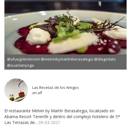
@afuegolentocom @melvinbymartinberasategui @diegodato
@xuanlanyoga
Las Recetas de los Amigos
en afl
El restaurante Melvin by Martín Berasategui, localizado en
Abama Resort Tenerife y dentro del complejo hotelero de 5*
Las Terrazas de...
09-03-2021