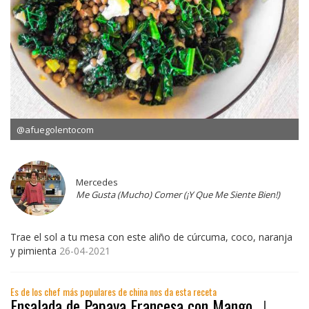
@afuegolentocom
Mercedes
Me Gusta (Mucho) Comer (¡Y Que Me Siente Bien!)
Trae el sol a tu mesa con este aliño de cúrcuma, coco, naranja
y pimienta
26-04-2021
Es de los chef más populares de china nos da esta receta
Ensalada de Papaya Francesa con Mango ｜