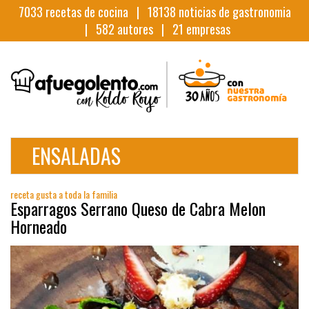
7033
recetas de cocina |
18138
noticias de gastronomia
|
582
autores |
21
empresas
ENSALADAS
receta gusta a toda la familia
Esparragos Serrano Queso de Cabra Melon
Horneado