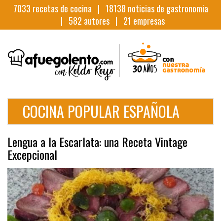
7033
recetas de cocina |
18138
noticias de gastronomia
|
582
autores |
21
empresas
COCINA POPULAR ESPAÑOLA
Lengua a la Escarlata: una Receta Vintage
Excepcional