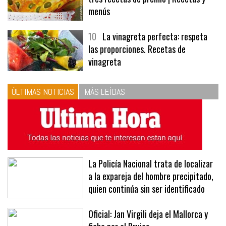
9
Panecillos, gazpacho y bavarois,
tres recetas de premio | Recetas y
menús
10
La vinagreta perfecta: respeta
las proporciones. Recetas de
vinagreta
ÚLTIMAS NOTICIAS
MÁS LEÍDAS
La Policía Nacional trata de localizar
a la expareja del hombre precipitado,
quien continúa sin ser identificado