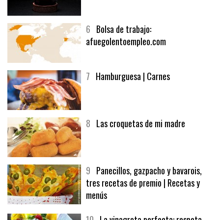
5
CHOCOLATE EN TEXTURAS
6
Bolsa de trabajo:
afuegolentoempleo.com
7
Hamburguesa | Carnes
8
Las croquetas de mi madre
9
Panecillos, gazpacho y bavarois,
tres recetas de premio | Recetas y
menús