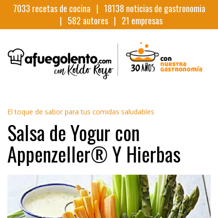
7033
recetas de cocina |
18138
noticias de gastronomia
|
582
autores |
21
empresas
El toque de sabor para tus comidas saludables
Salsa de Yogur con
Appenzeller® Y Hierbas