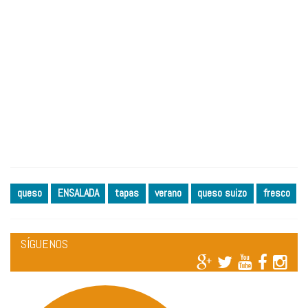
queso
ENSALADA
tapas
verano
queso suizo
fresco
SÍGUENOS