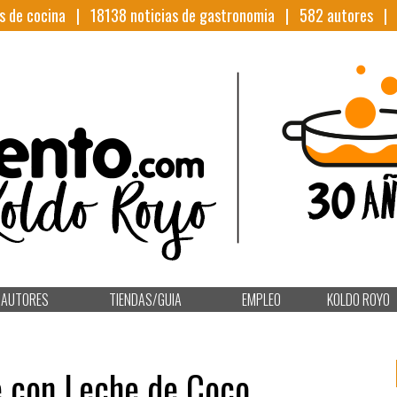
s de cocina |
18138
noticias de gastronomia |
582
autores 
AUTORES
TIENDAS/GUIA
EMPLEO
KOLDO ROYO
e con Leche de Coco