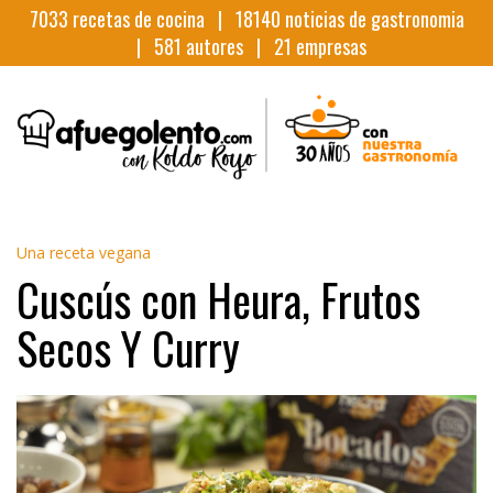
7033
recetas de cocina |
18140
noticias de gastronomia
|
581
autores |
21
empresas
Una receta vegana
Cuscús con Heura, Frutos
Secos Y Curry