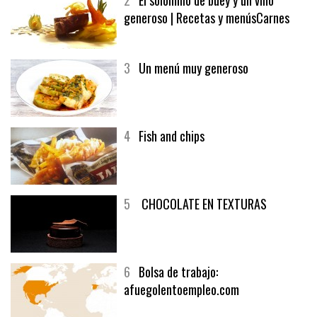
2
El solomillo de buey y un vino
generoso | Recetas y menúsCarnes
3
Un menú muy generoso
4
Fish and chips
5
CHOCOLATE EN TEXTURAS
6
Bolsa de trabajo:
afuegolentoempleo.com