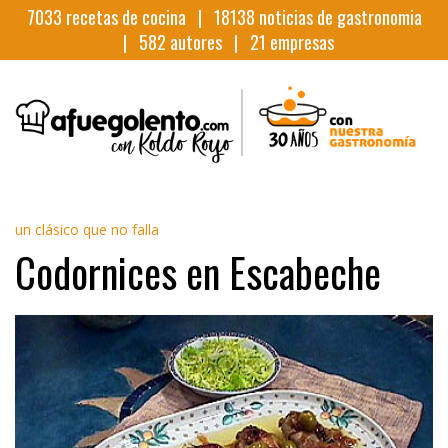
7033
recetas de cocina |
18138
noticias de gastronomia
|
582
autores |
21
empresas
un clásico que no falla
Codornices en Escabeche