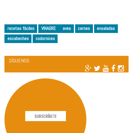
recetas fáciles
VINAGRE
aves
carnes
ensaladas
escabeches
codornices
SÍGUENOS
SUBSCRÍBETE