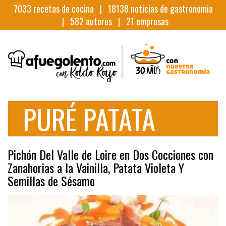
7033
recetas de cocina |
18138
noticias de gastronomia
|
582
autores |
21
empresas
PURÉ PATATA
Pichón Del Valle de Loire en Dos Cocciones con
Zanahorias a la Vainilla, Patata Violeta Y
Semillas de Sésamo