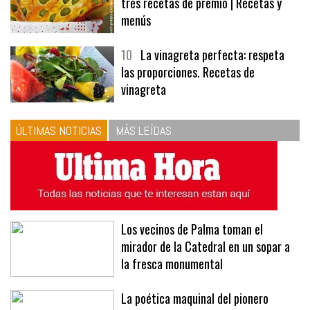
9
Panecillos, gazpacho y bavarois,
tres recetas de premio | Recetas y
menús
10
La vinagreta perfecta: respeta
las proporciones. Recetas de
vinagreta
ÚLTIMAS NOTICIAS
MÁS LEÍDAS
Los vecinos de Palma toman el
mirador de la Catedral en un sopar a
la fresca monumental