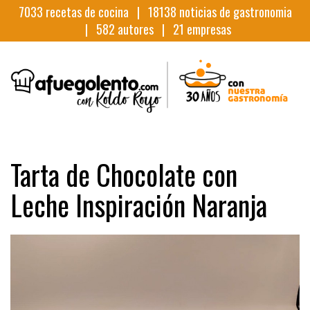
7033
recetas de cocina |
18138
noticias de gastronomia
|
582
autores |
21
empresas
Tarta de Chocolate con
Leche Inspiración Naranja