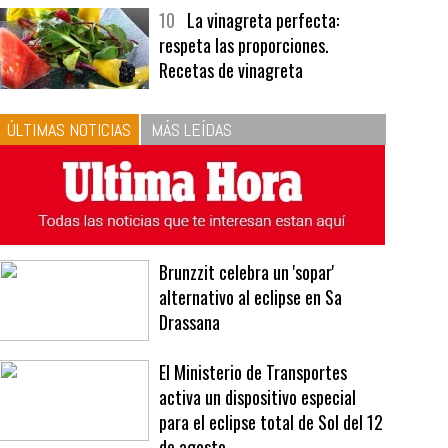
bavarois, tres recetas de premio |
Recetas y menús
10
La vinagreta perfecta:
respeta las proporciones.
Recetas de vinagreta
ÚLTIMAS NOTICIAS
MÁS LEÍDAS
Brunzzit celebra un 'sopar'
alternativo al eclipse en Sa
Drassana