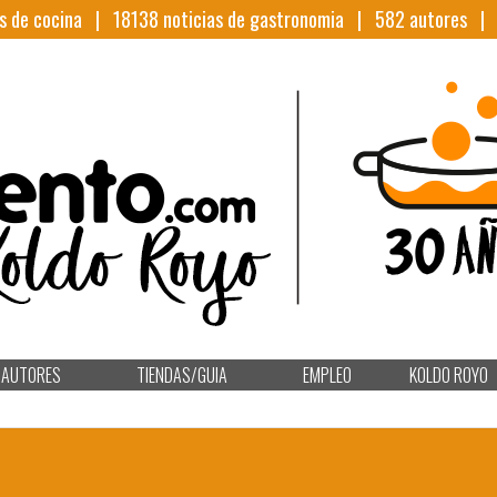
s de cocina |
18138
noticias de gastronomia |
582
autores 
AUTORES
TIENDAS/GUIA
EMPLEO
KOLDO ROYO