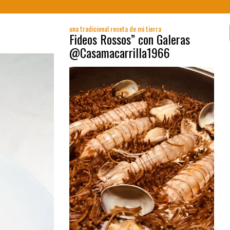
una tradicional receta de mi tierra
Fideos Rossos” con Galeras
@Casamacarrilla1966