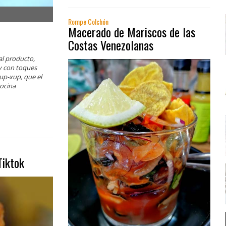
Rompe Colchón
Macerado de Mariscos de las
Costas Venezolanas
al producto,
 y con toques
xup-xup, que el
cocina
Tiktok