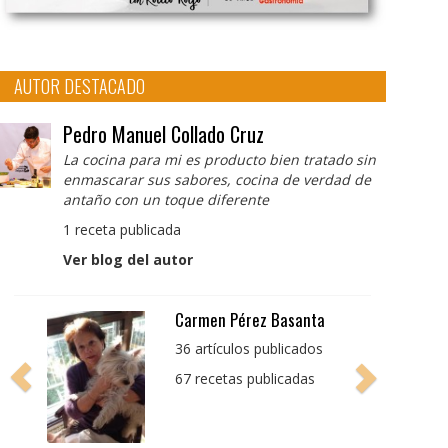
AUTOR DESTACADO
Pedro Manuel Collado Cruz
La cocina para mi es producto bien tratado sin
enmascarar sus sabores, cocina de verdad de
antaño con un toque diferente
1 receta publicada
Ver blog del autor
Pedro Manuel Collado
Cruz
La cocina para mi es
producto bien tratado
sin enmascarar sus
sabores, cocina de