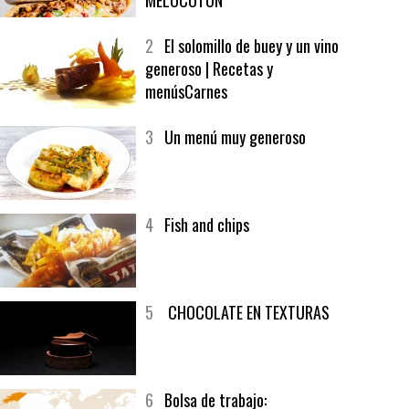
1
CRUNCH WRAP SUPREME CON
SOFRITO DE TOMATE AL CAFÉ Y
MELOCOTÓN
2
El solomillo de buey y un vino
generoso | Recetas y
menúsCarnes
3
Un menú muy generoso
4
Fish and chips
5
CHOCOLATE EN TEXTURAS