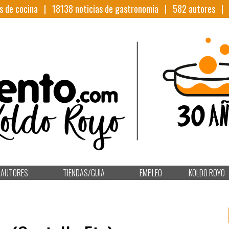
s de cocina |
18138
noticias de gastronomia |
582
autores 
AUTORES
TIENDAS/GUIA
EMPLEO
KOLDO ROYO