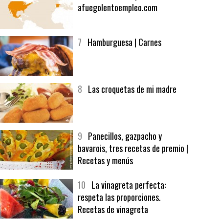
6
Bolsa de trabajo:
afuegolentoempleo.com
7
Hamburguesa | Carnes
8
Las croquetas de mi madre
9
Panecillos, gazpacho y
bavarois, tres recetas de premio |
Recetas y menús