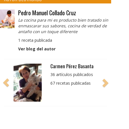
Pedro Manuel Collado Cruz
La cocina para mi es producto bien tratado sin
enmascarar sus sabores, cocina de verdad de
antaño con un toque diferente
1 receta publicada
Ver blog del autor
Pedro Manuel Collado
Cruz
La cocina para mi es
producto bien tratado
sin enmascarar sus
sabores, cocina de
verdad de antaño con
un toque diferente
1 receta publicada