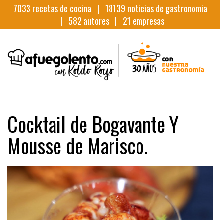
7033
recetas de cocina |
18139
noticias de gastronomia
|
582
autores |
21
empresas
Cocktail de Bogavante Y
Mousse de Marisco.