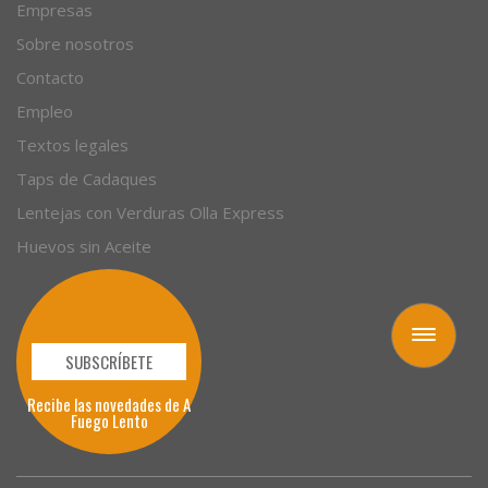
Empresas
Sobre nosotros
Contacto
Empleo
Textos legales
Taps de Cadaques
Lentejas con Verduras Olla Express
Huevos sin Aceite
Toggle
navigation
SUBSCRÍBETE
Recibe las novedades de A
Fuego Lento