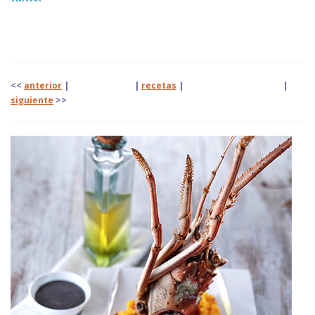
<<
anterior
| |
recetas
|
|
siguiente
>>