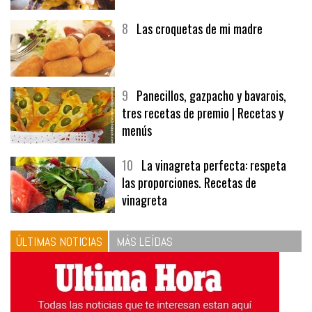
8
Las croquetas de mi madre
9
Panecillos, gazpacho y bavarois,
tres recetas de premio | Recetas y
menús
10
La vinagreta perfecta: respeta
las proporciones. Recetas de
vinagreta
ÚLTIMAS NOTICIAS
MÁS LEÍDAS