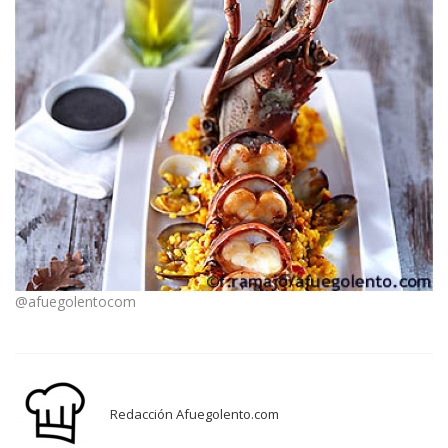
@afuegolentocom
Redacción Afuegolento.com