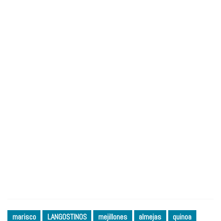
marisco
LANGOSTINOS
mejillones
almejas
quinoa