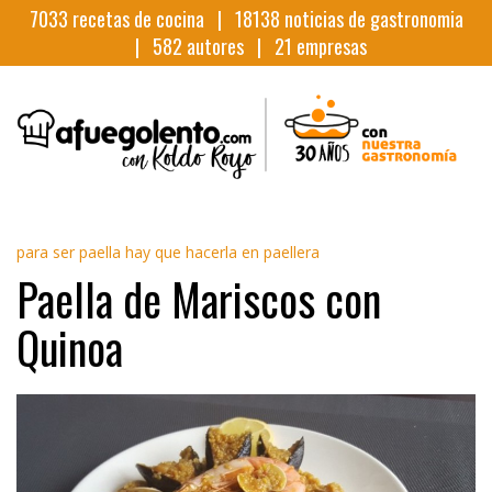
7033
recetas de cocina |
18138
noticias de gastronomia
|
582
autores |
21
empresas
para ser paella hay que hacerla en paellera
Paella de Mariscos con
Quinoa