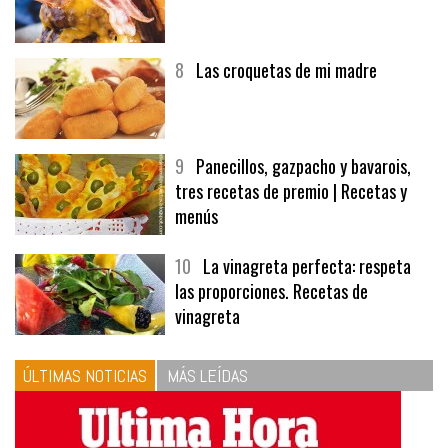
8
Las croquetas de mi madre
9
Panecillos, gazpacho y bavarois,
tres recetas de premio | Recetas y
menús
10
La vinagreta perfecta: respeta
las proporciones. Recetas de
vinagreta
ÚLTIMAS NOTICIAS
MÁS LEÍDAS