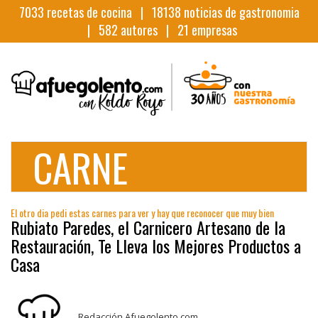
7033
recetas de cocina |
18138
noticias de gastronomia
|
582
autores |
21
empresas
CARNE
El otro dia pedi estas carnes para ver y hay que reconocer que muy bien
Rubiato Paredes, el Carnicero Artesano de la
Restauración, Te Lleva los Mejores Productos a
Casa
Redacción Afuegolento.com