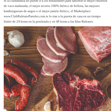
Si la ciudadanía no puede ir a los restaurantes para saborear el mejor chuletón
de vaca madurada, el mejor secreto 100% ibérico de bellota, las mejores
hamburguesas de angus o el mejor jamón ibérico; el Marketplace
www.ClubRubiatoParedes.com te lo trae a la puerta de casa en un tiempo
límite de 24 horas en la península y en 48 horas a las Islas Baleares.