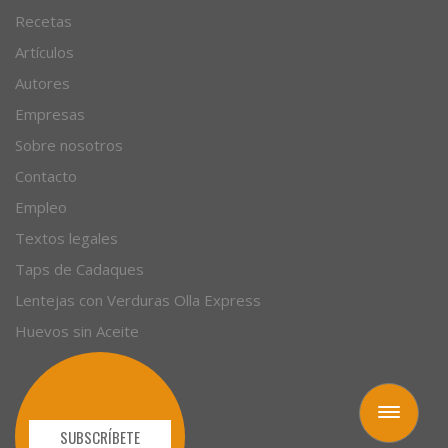
Recetas
Artículos
Autores
Empresas
Sobre nosotros
Contacto
Empleo
Textos legales
Taps de Cadaques
Lentejas con Verduras Olla Express
Huevos sin Aceite
Toggle
navigation
SUBSCRÍBETE