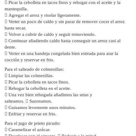

Picar la cebolleta en tacos finos y rehogar con el aceite y la
mantequilla.

Agregar el arroz y risolar ligeramente.

Verter un poco de caldo y sin parar de remover cocer el arroz
hasta secar.

Volver a cubrir de caldo y seguir removiendo.

Continuar añadiendo caldo hasta conseguir un arroz casi al
dente.

Verter en una bandeja congelada bien estirada para arar la
cocción y reservar en frio.
Para el salteado de colmenillas:

Limpiar las colmenillas.

Picar la cebolleta en tacos finos.

Rehogar la cebolleta en el aceite.

Una vez bien rehogada añadimos las setas y
salteamos.

Sazonamos.

Guisamos levemente unos minutos.

Enfriar y reservar en frio.
Para el jugo de prieto picudo:

Caramelizar el azúcar.

Desglasar con el vinagre.

Reducir a la mitad.