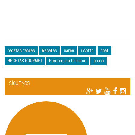
recetas fáciles
Recetas
carne
risotto
chef
RECETAS GOURMET
Eurotoques baleares
presa
SÍGUENOS