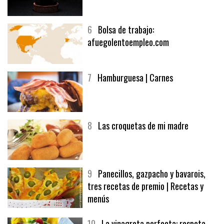
5
CHOCOLATE EN TEXTURAS
6
Bolsa de trabajo:
afuegolentoempleo.com
7
Hamburguesa | Carnes
8
Las croquetas de mi madre
9
Panecillos, gazpacho y bavarois,
tres recetas de premio | Recetas y
menús