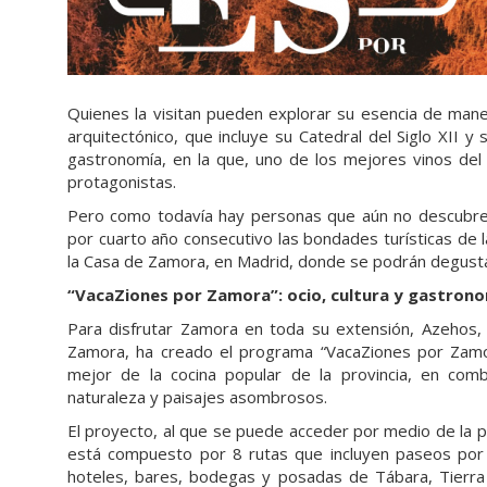
Quienes la visitan pueden explorar su esencia de man
arquitectónico, que incluye su Catedral del Siglo XII y
gastronomía, en la que, uno de los mejores vinos del 
protagonistas.
Pero como todavía hay personas que aún no descubren
por cuarto año consecutivo las bondades turísticas de 
la Casa de Zamora, en Madrid, donde se podrán degusta
“VacaZiones por Zamora”: ocio, cultura y gastron
Para disfrutar Zamora en toda su extensión, Azehos,
Zamora, ha creado el programa “VacaZiones por Zamor
mejor de la cocina popular de la provincia, en com
naturaleza y paisajes asombrosos.
El proyecto, al que se puede acceder por medio de la
está compuesto por 8 rutas que incluyen paseos por 
hoteles, bares, bodegas y posadas de Tábara, Tierra d