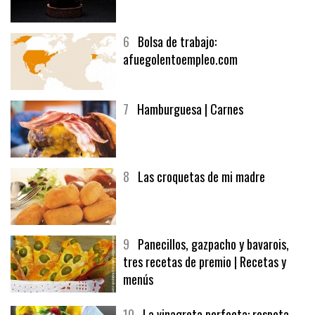
5
CHOCOLATE EN TEXTURAS
6
Bolsa de trabajo:
afuegolentoempleo.com
7
Hamburguesa | Carnes
8
Las croquetas de mi madre
9
Panecillos, gazpacho y bavarois,
tres recetas de premio | Recetas y
menús