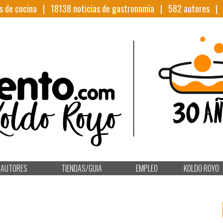
s de cocina |
18138
noticias de gastronomia |
582
autores 
AUTORES
TIENDAS/GUIA
EMPLEO
KOLDO ROYO