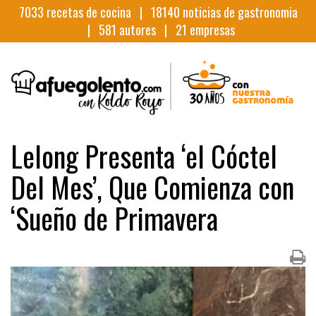
7033
recetas de cocina |
18140
noticias de gastronomia
|
581
autores |
21
empresas
Lelong Presenta ‘el Cóctel
Del Mes’, Que Comienza con
‘Sueño de Primavera