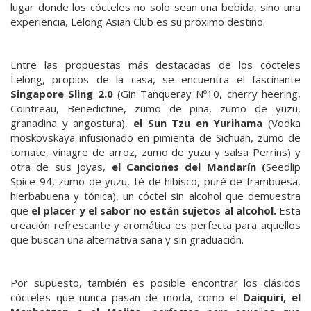
lugar donde los cócteles no solo sean una bebida, sino una
experiencia, Lelong Asian Club es su próximo destino.
Entre las propuestas más destacadas de los cócteles
Lelong, propios de la casa, se encuentra el fascinante
Singapore Sling 2.0
(Gin Tanqueray Nº10, cherry heering,
Cointreau, Benedictine, zumo de piña, zumo de yuzu,
granadina y angostura),
el Sun Tzu en Yurihama
(Vodka
moskovskaya infusionado en pimienta de Sichuan, zumo de
tomate, vinagre de arroz, zumo de yuzu y salsa Perrins) y
otra de sus joyas,
el Canciones del Mandarín (
Seedlip
Spice 94, zumo de yuzu, té de hibisco, puré de frambuesa,
hierbabuena y tónica), un cóctel sin alcohol
que demuestra
que
el placer y el sabor no están sujetos al alcohol.
Esta
creación refrescante y aromática es perfecta para aquellos
que buscan una alternativa sana y sin graduación.
Por supuesto, también es posible encontrar los clásicos
cócteles que nunca pasan de moda, como el
Daiquiri, el