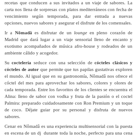
recetas que conducen a sus invitados a un viaje de sabores. La
carta nos llena de sorpresas con platos mediterráneos con fecha de
vencimiento según temporada, para dar entrada a nuevas
opciones, nuevos sabores y asegurar el disfrute de los comensales.
Ir a
Nômadâ
es disfrutar de un
lounge
en pleno corazón de
Madrid que dará lugar a un viaje sensorial lleno de encanto y
exotismo acompañados de música afro-house y rodeados de un
ambiente cálido y acogedor.
Su
coctelería
seduce con
una selección de
cócteles clásicos y
cócteles
de autor
que permite que tus papilas gustativas exploren
el mundo. Al igual que en su gastronomía, Nômadâ nos ofrece el
cóctel del mes para aprovechar los sabores, colores y olores de
cada temporada. Entre los favoritos de los clientes se encuentra el
Alina: lleno de sabor con vodka y fruta de la pasión o el coctel
Palmira: preparado cuidadosamente con Ron Premium y un toque
de coco. Déjate guiar por su personal y disfruta de nuevos
sabores.
Cenar en Nômadâ es una experiencia multisensorial con la puesta
en escena de un dj durante toda la noche, perfecto para una cena