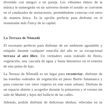
divertida con amigos o en pareja. Los vibrantes ritmos de la
mú
sica
te sumergirán en un universo donde el sonido se convierte
en el catalizador de sensaciones, permiti
é
ndote conectar con otros
de manera única. Es la opción perfecta para disfrutar en el
restaurante más
Fancy
de la capital.
La Terraza de Nômadâ
El escenario perfecto para disfrutar de un ambiente agradable y
relajado durante cualquier estación del año es su excepcional
terraza al aire libre.
Un verdadero
oasis rodeado de flores,
vegetaci
ón, una cascada de agua y hasta limoneros en el exterior
de una jaima de lujo.
La Terraza de Nômadâ es un
lugar para
reconectar
, disfrutar de
las estrellas rodeados de vegetación en pleno Barrio Salamanca y
para conectar con otros viajeros en este oasis urbano. Disfruta de
un espacio abierto y acogedor durante la primavera y el verano sin
salir de Madrid y lejos del bullicio de las calles.
Además, podrás disfrutar de deliciosas shishas, ofrecidas en su