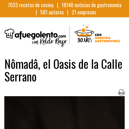
7033
recetas de cocina |
18140
noticias de gastronomia
|
581
autores |
21
empresas
Nômadâ, el Oasis de la Calle
Serrano