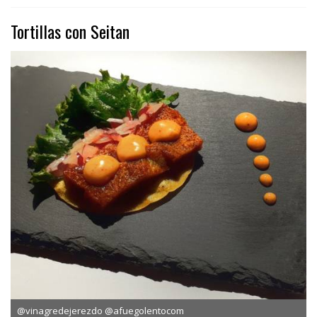
Tortillas con Seitan
@vinagredejerezdo @afuegolentocom