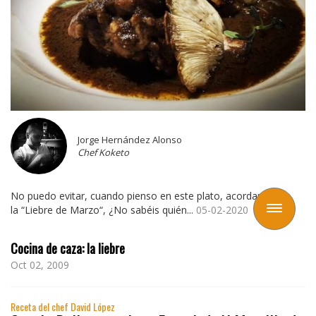
Jorge Hernández Alonso
Chef Koketo
No puedo evitar, cuando pienso en este plato, acordarme de
Toggle
la “Liebre de Marzo“, ¿No sabéis quién...
05-02-2020
navigation
Cocina de caza: la liebre
Oct 02, 2009
Receta del chef David López