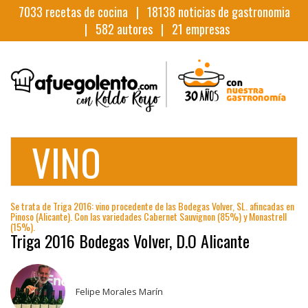
7033
recetas de cocina |
18138
noticias de gastronomia
|
582
autores |
21
empresas
VINO
Se trata de Triga 2016: vino procedente de las Bodegas Volver, SL. afincadas en
Pinoso (Alicante). Con las variedades Cabernet Sauvignon (85%) y Monastrell
(15%).
Triga 2016 Bodegas Volver, D.O Alicante
Felipe Morales Marín