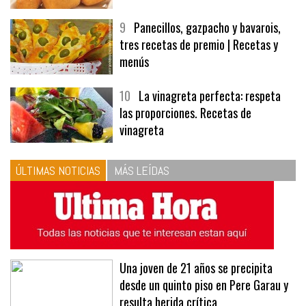
9
Panecillos, gazpacho y bavarois,
tres recetas de premio | Recetas y
menús
10
La vinagreta perfecta: respeta
las proporciones. Recetas de
vinagreta
ÚLTIMAS NOTICIAS
MÁS LEÍDAS
Una joven de 21 años se precipita