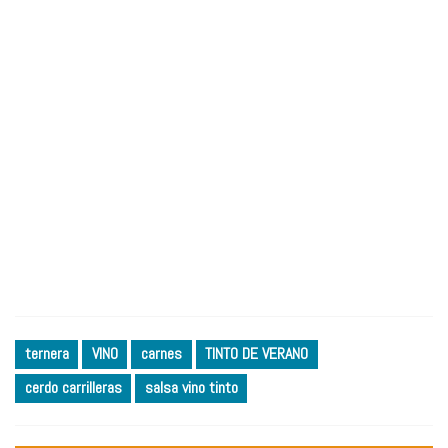
ternera
VINO
carnes
TINTO DE VERANO
cerdo carrilleras
salsa vino tinto