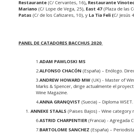
Restaurante
(C/ Cervantes, 16)
, Restaurante Vinote
Mariano
(C/ Lope de Vega, 25),
East 47
(Plaza de las C
Patas
(C/ de los Cañizares, 10), y
La Tia Feli (
C/ Jesús 
PANEL DE CATADORES BACCHUS 2020
1.
ADAM PAWLOSKI MS
2.
ALFONSO CHACÓN
(España) – Enólogo. Dire
3.
ANDREW HOWARD MW
(UK) - Master of Wi
Marks & Spencer, dirige actualmente el proyect
Wine Magazine.
4.
ANNA GRANQVIST
(Suecia) – Diploma WSET
ANNEKE STAALS
(Paises Bajos) - Wine category
6.
ASTRID CHARPENTIER
(Francia) - Agregada C
7.
BARTOLOME SANCHEZ
(España) – Periodist