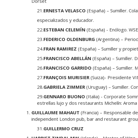
Dorset
21.
ERNESTA VELASCO
(España) – Sumiller. Co
especializados y educador.
22.
ESTEBAN CELEMÍN
(España) - Enólogo. WSE
23.
FEDERICO OLDENBURG
(Argentina) – Perio
24.
FRAN RAMIREZ
(España) – Sumiller y propi
25.
FRANCISCO ABELLÁN
(España) – Sumiller. 
26.
FRANCISCO GARRIDO
(España) – Sumiller. 
27.
FRANÇOIS MURISIER
(Suiza)- Presidente VI
28.
GABRIELA ZIMMER
(Uruguay) – Sumiller. Co
29.
GENNARO BUONO
(Italia) - Corporate Somm
estrellas lujo y dos restaurants Michelín: Aro
GUILLAUME MAHAUT
(Francia) – Responsable d
independent London pub, bar and restaurant grou
31.
GUILLERMO CRUZ