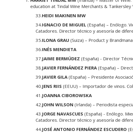
HARRIET TINDAL MW
(Irlanda) – Master of Wine. 
education at Tindal Wine Merchants & Tankersley
33.
HEIDI MAKINEN MW
34.
IGNACIO DE MIGUEL
(España) – Enólogo. Vi
Catadores. Director técnico y asesoría de dife
35.
ILONA GRAU
(Suiza) – Product y Brandmana
36.
INÉS MENDIETA
37.
JAIME BERMÚDEZ
(España) - Director Técni
38.
JAVIER FERNÁNDEZ PIERA
(España) – Direc
39.
JAVIER GILA
(España) – Presidente Asociació
40.
JENS RIIS
(EEUU) – Importador de vinos. Co
41.
JOANNA CIBOROWSKA
42.
JOHN WILSON
(Irlanda) – Periodista especia
43.
JORGE NAVASCUES
(España) - Enólogo. Miem
Catadores. Director técnico y asesoría de dife
44.
JOSÉ ANTONIO FERNÁNDEZ ESCUDERO
(Es