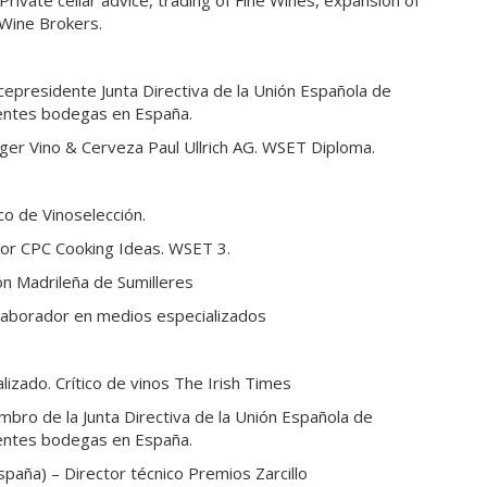
Private cellar advice, trading of Fine Wines, expansion of
 Wine Brokers.
cepresidente Junta Directiva de la Unión Española de
rentes bodegas en España.
ger Vino & Cerveza Paul Ullrich AG. WSET Diploma.
co de Vinoselección.
tor CPC Cooking Ideas. WSET 3.
n Madrileña de Sumilleres
laborador en medios especializados
lizado. Crítico de vinos The Irish Times
bro de la Junta Directiva de la Unión Española de
rentes bodegas en España.
paña) – Director técnico Premios Zarcillo