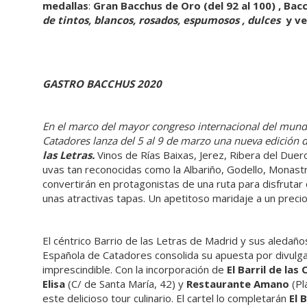
medallas
:
Gran Bacchus de Oro (del 92 al 100) , Bac
de tintos, blancos, rosados, espumosos , dulces
y v
GASTRO BACCHUS
2020
En el marco del mayor congreso internacional del mund
Catadores lanza del 5 al 9 de marzo una nueva edición 
las Letras.
Vinos de Rías Baixas, Jerez, Ribera del Duer
uvas tan reconocidas como la Albariño, Godello, Monastr
convertirán en protagonistas de una ruta para disfrutar 
unas atractivas tapas. Un apetitoso maridaje a un precio
El céntrico Barrio de las Letras de Madrid y sus aledaño
Española de Catadores consolida su apuesta por divulgar
imprescindible. Con la incorporación de
El Barril de las
Elisa
(C/ de Santa María, 42) y
Restaurante Amano
(Pl
este delicioso tour culinario. El cartel lo completarán
El 