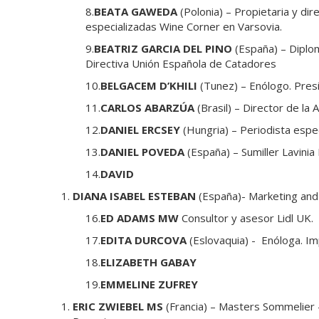
8.
BEATA GAWEDA
(Polonia) – Propietaria y dir
especializadas Wine Corner en Varsovia.
9.
BEATRIZ GARCIA DEL PINO
(España) – Dipl
Directiva Unión Española de Catadores
10.
BELGACEM D’KHILI
(Tunez) – Enólogo. Pres
11.
CARLOS ABARZÚA
(Brasil) – Director de la
12.
DANIEL ERCSEY
(Hungria) – Periodista espe
13.
DANIEL POVEDA
(España) – Sumiller Lavinia
14.
DAVID
DIANA ISABEL ESTEBAN
(España)- Marketing an
16.
ED ADAMS MW
Consultor y asesor Lidl UK.
17.
EDITA DURCOVA
(Eslovaquia) - Enóloga. I
18.
ELIZABETH GABAY
19.
EMMELINE ZUFREY
ERIC ZWIEBEL MS
(Francia) – Masters Sommelier