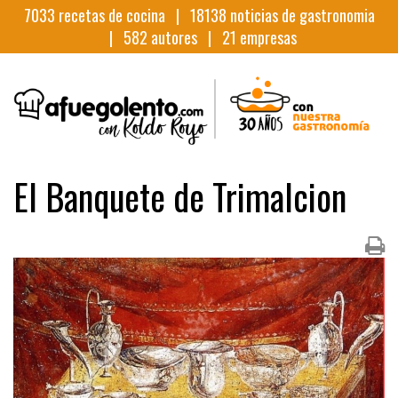
7033
recetas de cocina |
18138
noticias de gastronomia
|
582
autores |
21
empresas
El Banquete de Trimalcion