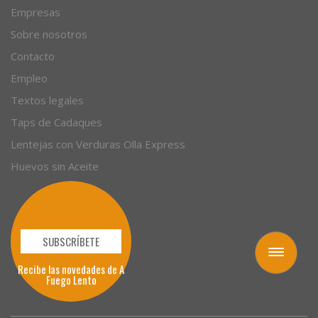
Empresas
Sobre nosotros
Contacto
Empleo
Textos legales
Taps de Cadaques
Lentejas con Verduras Olla Express
Huevos sin Aceite
SUBSCRÍBETE
Toggle
Recibe las novedades de A
navigation
Fuego Lento