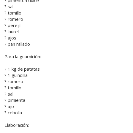
? pimentón dulce
? sal
? tomillo
? romero
? perejil
? laurel
? ajos
? pan rallado
Para la guarnición:
? 1 kg de patatas
? 1 guindilla
? romero
? tomillo
? sal
? pimienta
? ajo
? cebolla
Elaboración: