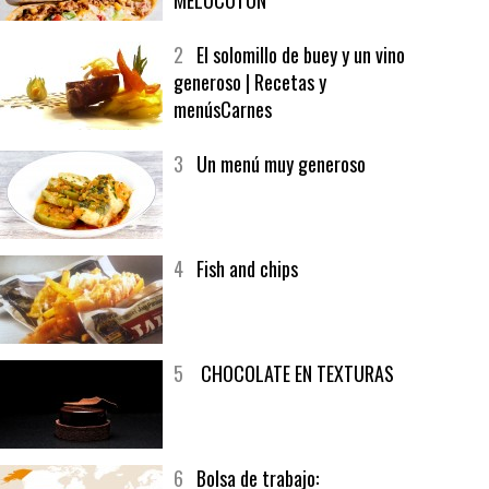
1
CRUNCH WRAP SUPREME CON
SOFRITO DE TOMATE AL CAFÉ Y
MELOCOTÓN
2
El solomillo de buey y un vino
generoso | Recetas y
menúsCarnes
3
Un menú muy generoso
4
Fish and chips
5
CHOCOLATE EN TEXTURAS