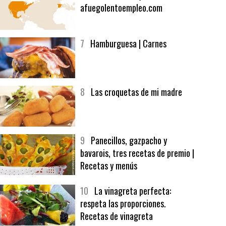
6
Bolsa de trabajo:
afuegolentoempleo.com
7
Hamburguesa | Carnes
8
Las croquetas de mi madre
9
Panecillos, gazpacho y
bavarois, tres recetas de premio |
Recetas y menús