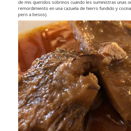
de mis queridos sobrinos cuando les suministras unas o
remordimiento en una cazuela de hierro fundido y cocinar
pero a besos).