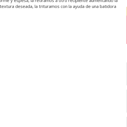
iforme y espesa, la retiramos a otro recipiente aumentando la
textura deseada, la trituramos con la ayuda de una batidora