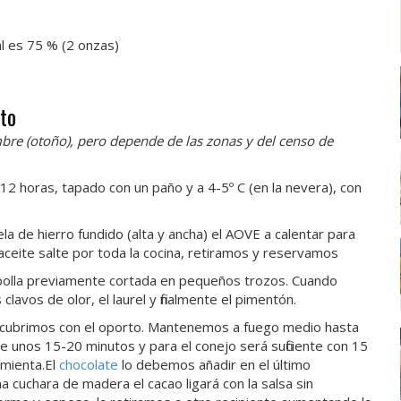
al es 75 % (2 onzas)
rto
mbre (otoño), pero depende de las zonas y del censo de
 12 horas, tapado con un paño y a 4-5º C (en la nevera), con
 de hierro fundido (alta y ancha) el AOVE a calentar para
 aceite salte por toda la cocina, retiramos y reservamos
ebolla previamente cortada en pequeños trozos. Cuando
 clavos de olor, el laurel y finalmente el pimentón.
y cubrimos con el oporto. Mantenemos a fuego medio hasta
e unos 15-20 minutos y para el conejo será suficiente con 15
imienta.El
chocolate
lo debemos añadir en el último
a cuchara de madera el cacao ligará con la salsa sin