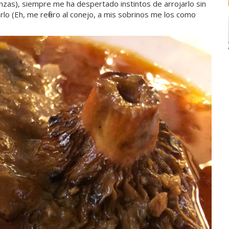
nzas), siempre me ha despertado instintos de arrojarlo sin
lo (Eh, me refiero al conejo, a mis sobrinos me los como