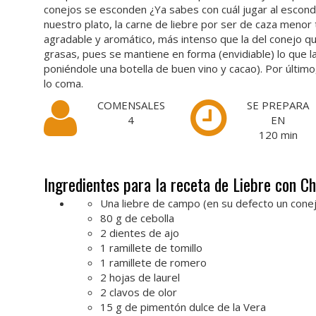
conejos se esconden ¿Ya sabes con cuál jugar al escondit
nuestro plato, la carne de liebre por ser de caza menor 
agradable y aromático, más intenso que la del conejo q
grasas, pues se mantiene en forma (envidiable) lo que la 
poniéndole una botella de buen vino y cacao). Por últim
lo coma.
COMENSALES
SE PREPARA
4
EN
120
min
Ingredientes para la receta de Liebre con C
Una liebre de campo (en su defecto un cone
80 g de cebolla
2 dientes de ajo
1 ramillete de tomillo
1 ramillete de romero
2 hojas de laurel
2 clavos de olor
15 g de pimentón dulce de la Vera