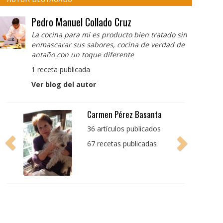
Pedro Manuel Collado Cruz
La cocina para mi es producto bien tratado sin
enmascarar sus sabores, cocina de verdad de
antaño con un toque diferente
1 receta publicada
Ver blog del autor
Pedro Manuel Collado
Cruz
La cocina para mi es
producto bien tratado
sin enmascarar sus
sabores, cocina de
verdad de antaño con
un toque diferente
1 receta publicada