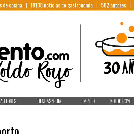
s de cocina |
18138
noticias de gastronomia |
582
autores 
AUTORES
TIENDAS/GUIA
EMPLEO
KOLDO ROYO
porto