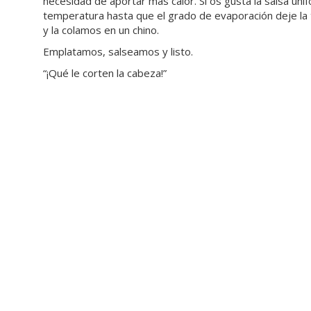
necesidad de aportar más calor. Si os gusta la salsa un
temperatura hasta que el grado de evaporación deje la 
y la colamos en un chino.
Emplatamos, salseamos y listo.
“¡Qué le corten la cabeza!”