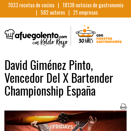
7033
recetas de cocina |
18138
noticias de gastronomia
|
582
autores |
21
empresas
David Giménez Pinto,
Vencedor Del X Bartender
Championship España