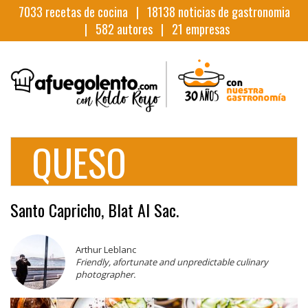
7033
recetas de cocina |
18138
noticias de gastronomia
|
582
autores |
21
empresas
QUESO
Santo Capricho, Blat Al Sac.
Arthur Leblanc
Friendly, afortunate and unpredictable culinary
photographer.