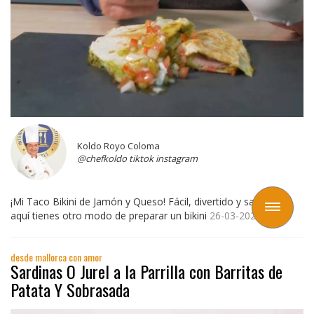
Koldo Royo Coloma
@chefkoldo tiktok instagram
¡Mi Taco Bikini de Jamón y Queso! Fácil, divertido y saludable:
Toggle
aquí tienes otro modo de preparar un bikini
26-03-2024
navigation
desde mallorca con amor
Sardinas O Jurel a la Parrilla con Barritas de
Patata Y Sobrasada