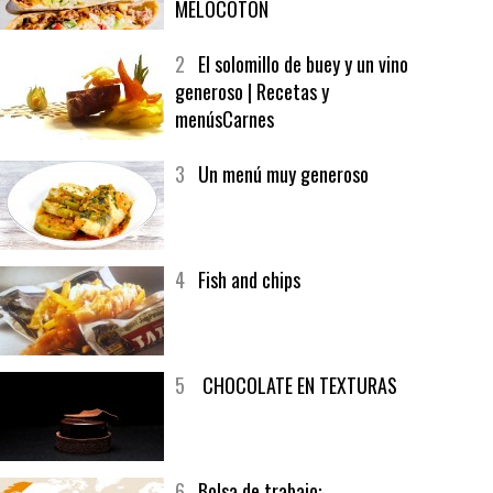
MELOCOTÓN
2
El solomillo de buey y un vino
generoso | Recetas y
menúsCarnes
3
Un menú muy generoso
4
Fish and chips
5
CHOCOLATE EN TEXTURAS
6
Bolsa de trabajo: