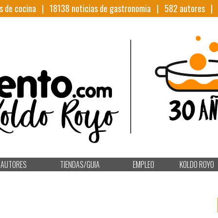
s de cocina |
18138
noticias de gastronomia |
582
autores 
AUTORES
TIENDAS/GUIA
EMPLEO
KOLDO ROYO