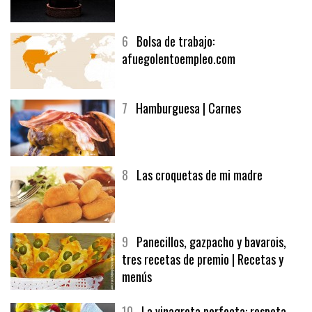
5
CHOCOLATE EN TEXTURAS
6
Bolsa de trabajo:
afuegolentoempleo.com
7
Hamburguesa | Carnes
8
Las croquetas de mi madre
9
Panecillos, gazpacho y bavarois,
tres recetas de premio | Recetas y
menús