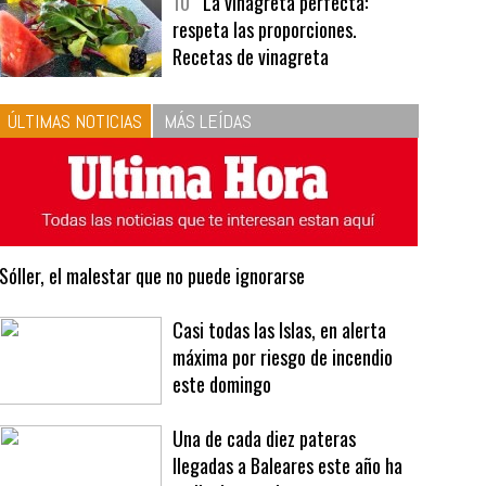
bavarois, tres recetas de premio |
Recetas y menús
10
La vinagreta perfecta:
respeta las proporciones.
Recetas de vinagreta
ÚLTIMAS NOTICIAS
MÁS LEÍDAS
Sóller, el malestar que no puede ignorarse
Casi todas las Islas, en alerta
máxima por riesgo de incendio
este domingo