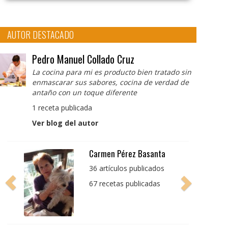
AUTOR DESTACADO
Pedro Manuel Collado Cruz
La cocina para mi es producto bien tratado sin
enmascarar sus sabores, cocina de verdad de
antaño con un toque diferente
1 receta publicada
Ver blog del autor
Pedro Manuel Collado
Cruz
La cocina para mi es
producto bien tratado
sin enmascarar sus
sabores, cocina de
verdad de antaño con