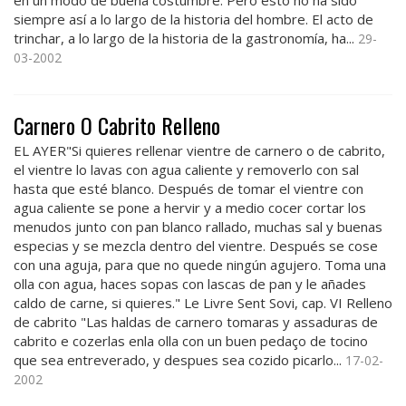
en un modo de buena costumbre. Pero esto no ha sido
siempre así a lo largo de la historia del hombre. El acto de
trinchar, a lo largo de la historia de la gastronomía, ha...
29-
03-2002
Carnero O Cabrito Relleno
EL AYER"Si quieres rellenar vientre de carnero o de cabrito,
el vientre lo lavas con agua caliente y removerlo con sal
hasta que esté blanco. Después de tomar el vientre con
agua caliente se pone a hervir y a medio cocer cortar los
menudos junto con pan blanco rallado, muchas sal y buenas
especias y se mezcla dentro del vientre. Después se cose
con una aguja, para que no quede ningún agujero. Toma una
olla con agua, haces sopas con lascas de pan y le añades
caldo de carne, si quieres." Le Livre Sent Sovi, cap. VI Relleno
de cabrito "Las haldas de carnero tomaras y assaduras de
cabrito e cozerlas enla olla con un buen pedaço de tocino
que sea entreverado, y despues sea cozido picarlo...
17-02-
2002