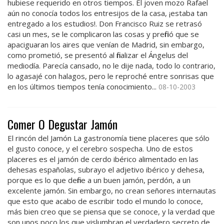
hubiese requerido en otros tiempos. El joven mozo Rafael
aún no conocía todos los entresijos de la casa, ¡estaba tan
entregado a los estudios!. Don Francisco Ruiz se retrasó
casi un mes, se le complicaron las cosas y prefirió que se
apaciguaran los aires que venían de Madrid, sin embargo,
como prometió, se presentó al finalizar el Ángelus del
mediodía. Parecía cansado, no le dije nada, todo lo contrario,
lo agasajé con halagos, pero le reproché entre sonrisas que
en los últimos tiempos tenía conocimiento...
08-10-2003
Comer O Degustar Jamón
El rincón del Jamón La gastronomía tiene placeres que sólo
el gusto conoce, y el cerebro sospecha. Uno de estos
placeres es el jamón de cerdo ibérico alimentado en las
dehesas españolas, subrayo el adjetivo ibérico y dehesa,
porque es lo que define a un buen jamón, perdón, a un
excelente jamón. Sin embargo, no crean señores internautas
que esto que acabo de escribir todo el mundo lo conoce,
más bien creo que se piensa que se conoce, y la verdad que
son unos poco los que vislumbran el verdadero secreto de