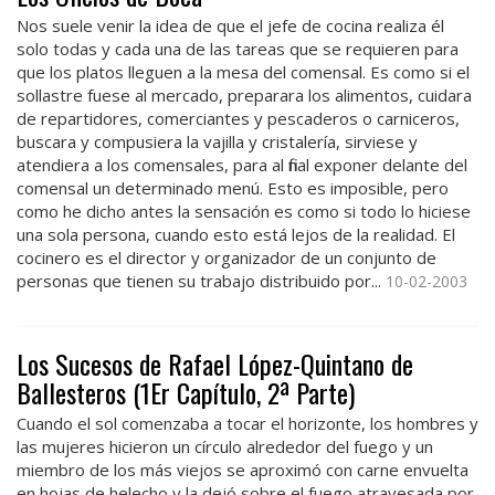
Nos suele venir la idea de que el jefe de cocina realiza él
solo todas y cada una de las tareas que se requieren para
que los platos lleguen a la mesa del comensal. Es como si el
sollastre fuese al mercado, preparara los alimentos, cuidara
de repartidores, comerciantes y pescaderos o carniceros,
buscara y compusiera la vajilla y cristalería, sirviese y
atendiera a los comensales, para al final exponer delante del
comensal un determinado menú. Esto es imposible, pero
como he dicho antes la sensación es como si todo lo hiciese
una sola persona, cuando esto está lejos de la realidad. El
cocinero es el director y organizador de un conjunto de
personas que tienen su trabajo distribuido por...
10-02-2003
Los Sucesos de Rafael López-Quintano de
Ballesteros (1Er Capítulo, 2ª Parte)
Cuando el sol comenzaba a tocar el horizonte, los hombres y
las mujeres hicieron un círculo alrededor del fuego y un
miembro de los más viejos se aproximó con carne envuelta
en hojas de helecho y la dejó sobre el fuego atravesada por