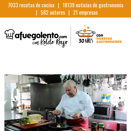
7033
recetas de cocina |
18139
noticias de gastronomia
|
582
autores |
21
empresas