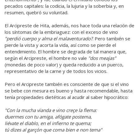
pecados capitales: la codicia, la lujuria y la soberbia y, en
resumen, quebró su voluntad.
El Arcipreste de Hita, además, nos hace toda una relación de
los síntomas de la embriaguez: con el exceso de vino
"perdió cuerpo y alma el malaventurado?
. Pero también se
pierde la vista y acorta la vida, así como se pierde el
entendimiento. El hombre se degrada de tal manera que,
según el Arcipreste, el hombre no vale
"dos meajas"
(monedas de poco valor) y queda reducido a un puerco,
representativo de la carne y de todos los vicios.
Pero el Arcipreste también es consciente de que si el vino
se bebe con mesura es bueno y hasta recomendable, hasta
tenía propiedades dietéticas al acudir al saber hipocrático:
"Con la mucha vïanda e vino creçe la flema:
duermes con tu amiga, afógate postema,
liévate el dïablo, en el infierno te quema;
tú dizes al garçón que coma bien e non tema"