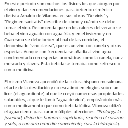
En este periodo son muchos los físicos los que abogan por
el vino y dan recomendaciones para beberlo: el médico
dietista Arnaldo de Vilanova en sus obras "De vinis" y
"Regimen sanitatis" describe de cómo y cuándo se debe
tomar el vino. Recomienda que en los calores del verano se
beba el vino aguado con agua fría, y en el invierno y en
Cuaresma se debe beber al final de las comidas, el
denominado "vino clarea", que es un vino con canela y otras
especias. Aunque con frecuencia se añadía al vino agua
condimentada con especias aromáticas como la canela, nuez
moscada y clavos. Esta bebida se tomaba como refresco o
como medicina.
El mismo Vilanova aprendió de la cultura hispano-musulmana
el arte de la destilación y no escatimó en elogios sobre un
licor (el aguardiente) al que le creyó numerosas propiedades
saludables, al que le llamó "agua de vida", empleándolo más
como medicamento que como bebida lúdica. Vilanova utilizó
el aguardiente para curar múltiples afecciones:
"Prolonga la
juventud, disipa los humores supérfluos, reanima el corazón
y solo, o con otro remedio conveniente, cura la hidropesía,