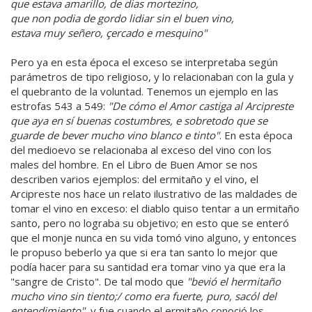
que estava amarillo, de dias mortezino,
que non podia de gordo lidiar sin el buen vino,
estava muy señero, çercado e mesquino"
Pero ya en esta época el exceso se interpretaba según
parámetros de tipo religioso, y lo relacionaban con la gula y
el quebranto de la voluntad. Tenemos un ejemplo en las
estrofas 543 a 549:
"De cómo el Amor castiga al Arcipreste
que aya en sí buenas costumbres, e sobretodo que se
guarde de bever mucho vino blanco e tinto"
. En esta época
del medioevo se relacionaba al exceso del vino con los
males del hombre. En el Libro de Buen Amor se nos
describen varios ejemplos: del ermitaño y el vino, el
Arcipreste nos hace un relato ilustrativo de las maldades de
tomar el vino en exceso: el diablo quiso tentar a un ermitaño
santo, pero no lograba su objetivo; en esto que se enteró
que el monje nunca en su vida tomó vino alguno, y entonces
le propuso beberlo ya que si era tan santo lo mejor que
podía hacer para su santidad era tomar vino ya que era la
"sangre de Cristo". De tal modo que
"bevió el hermitaño
mucho vino sin tiento;/ como era fuerte, puro, sacól del
entendimiento"
, y fue cuando el ermitaño conoció los