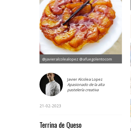
@javieralcolealopez @afuegolentocom
Javier Alcolea Lopez
Apasionado de la alta
pastelería creativa
21-02-2023
Terrina de Queso