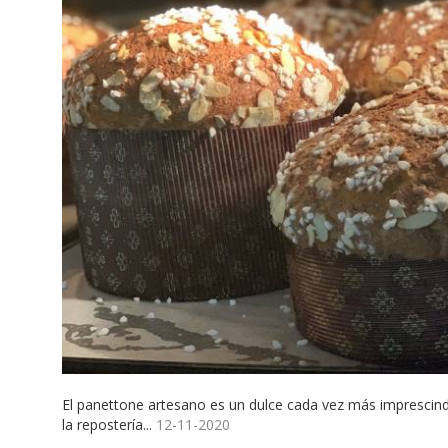
El panettone artesano es un dulce cada vez más imprescind
la repostería...
12-11-2020