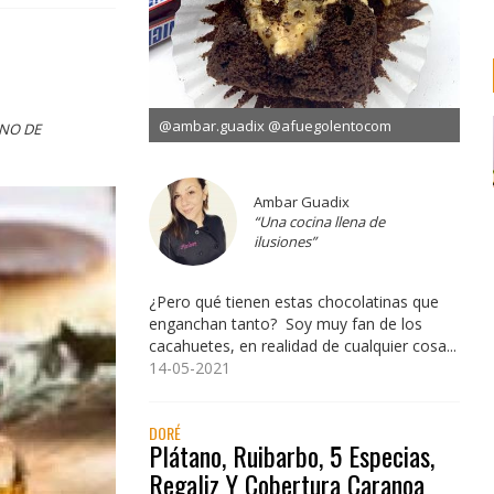
@ambar.guadix @afuegolentocom
ANO DE
Ambar Guadix
“Una cocina llena de
ilusiones”
¿Pero qué tienen estas chocolatinas que
enganchan tanto? Soy muy fan de los
cacahuetes, en realidad de cualquier cosa...
14-05-2021
DORÉ
Plátano, Ruibarbo, 5 Especias,
Regaliz Y Cobertura Caranoa