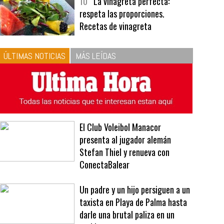
bavarois, tres recetas de premio |
Recetas y menús
10
La vinagreta perfecta:
respeta las proporciones.
Recetas de vinagreta
ÚLTIMAS NOTICIAS
MÁS LEÍDAS
El Club Voleibol Manacor
presenta al jugador alemán
Stefan Thiel y renueva con
ConectaBalear