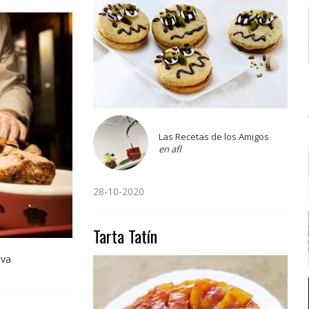
Las Recetas de los Amigos
en afl
28-10-2020
Tarta Tatín
 va