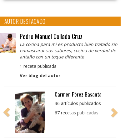
AUTOR DESTACADO
Pedro Manuel Collado Cruz
La cocina para mi es producto bien tratado sin
enmascarar sus sabores, cocina de verdad de
antaño con un toque diferente
1 receta publicada
Ver blog del autor
Pedro Manuel Collado
Cruz
La cocina para mi es
producto bien tratado
sin enmascarar sus
sabores, cocina de
verdad de antaño con