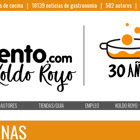
s de cocina |
18139
noticias de gastronomia |
582
autores 
AUTORES
TIENDAS/GUIA
EMPLEO
KOLDO ROYO
INAS