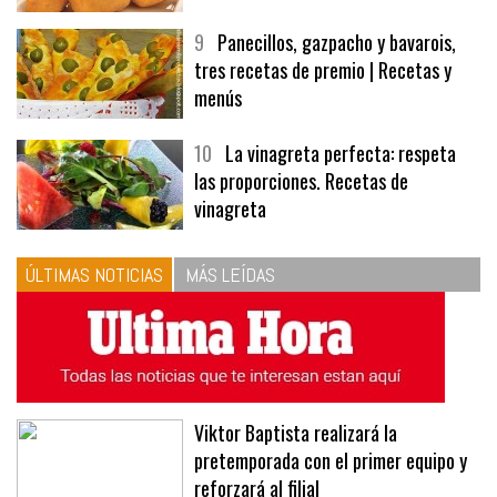
9
Panecillos, gazpacho y bavarois,
tres recetas de premio | Recetas y
menús
10
La vinagreta perfecta: respeta
las proporciones. Recetas de
vinagreta
ÚLTIMAS NOTICIAS
MÁS LEÍDAS
Viktor Baptista realizará la
pretemporada con el primer equipo y
reforzará al filial