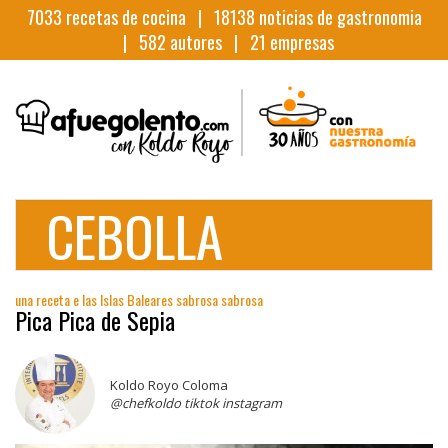
7033
recetas de cocina |
18138
noticias de gastronomia
|
582
autores |
21
empresas
CEBOLLA
una receta e las Islas Baleares sabrosa sabrosa
Pica Pica de Sepia
Koldo Royo Coloma
@chefkoldo tiktok instagram