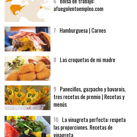
6
Bolsa de trabajo:
afuegolentoempleo.com
7
Hamburguesa | Carnes
8
Las croquetas de mi madre
9
Panecillos, gazpacho y bavarois,
tres recetas de premio | Recetas y
menús
10
La vinagreta perfecta: respeta
las proporciones. Recetas de
vinagreta