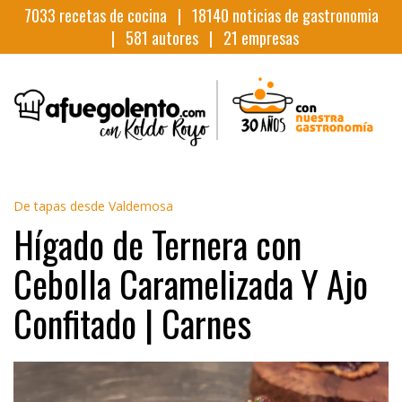
7033
recetas de cocina |
18140
noticias de gastronomia
|
581
autores |
21
empresas
De tapas desde Valdemosa
Hígado de Ternera con
Cebolla Caramelizada Y Ajo
Confitado | Carnes