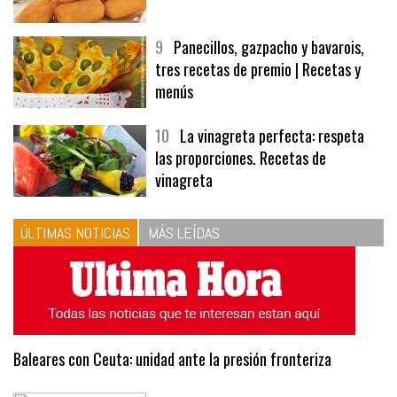
9
Panecillos, gazpacho y bavarois,
tres recetas de premio | Recetas y
menús
10
La vinagreta perfecta: respeta
las proporciones. Recetas de
vinagreta
ÚLTIMAS NOTICIAS
MÁS LEÍDAS
Baleares con Ceuta: unidad ante la presión fronteriza