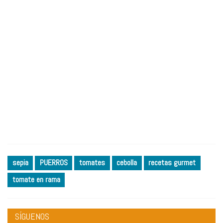
sepia
PUERROS
tomates
cebolla
recetas gurmet
tomate en rama
SÍGUENOS