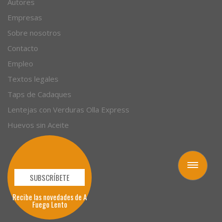
Autores
Empresas
Sobre nosotros
Contacto
Empleo
Textos legales
Taps de Cadaques
Lentejas con Verduras Olla Express
Huevos sin Aceite
Toggle
navigation
SUBSCRÍBETE
Recibe las novedades de A
Fuego Lento