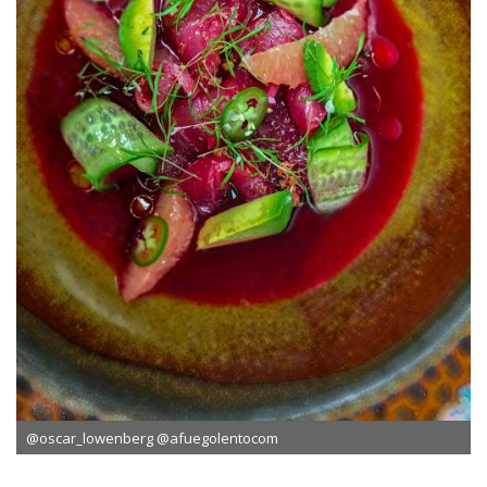
@oscar_lowenberg @afuegolentocom