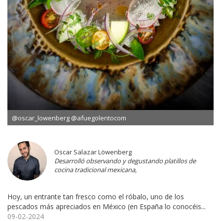
@oscar_lowenberg @afuegolentocom
Oscar Salazar Löwenberg
Desarrolló observando y degustando platillos de
cocina tradicional mexicana,
Hoy, un entrante tan fresco como el róbalo, uno de los
pescados más apreciados en México (en España lo conocéis...
09-02-2024