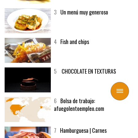
3
Un menú muy generoso
4
Fish and chips
5
CHOCOLATE EN TEXTURAS
Toggle
navigation
6
Bolsa de trabajo:
afuegolentoempleo.com
7
Hamburguesa | Carnes