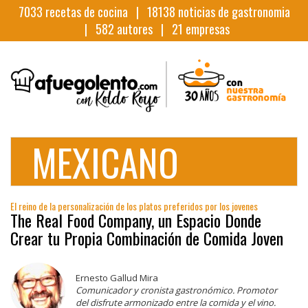
7033
recetas de cocina |
18138
noticias de gastronomia
|
582
autores |
21
empresas
MEXICANO
El reino de la personalización de los platos preferidos por los jovenes
The Real Food Company, un Espacio Donde
Crear tu Propia Combinación de Comida Joven
Ernesto Gallud Mira
Comunicador y cronista gastronómico. Promotor
del disfrute armonizado entre la comida y el vino.