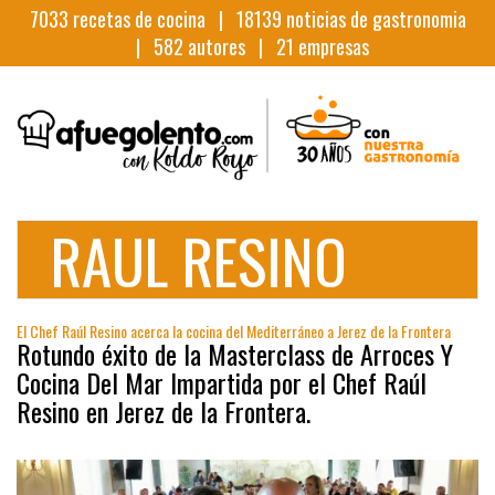
7033
recetas de cocina |
18139
noticias de gastronomia
|
582
autores |
21
empresas
RAUL RESINO
El Chef Raúl Resino acerca la cocina del Mediterráneo a Jerez de la Frontera
Rotundo éxito de la Masterclass de Arroces Y
Cocina Del Mar Impartida por el Chef Raúl
Resino en Jerez de la Frontera.